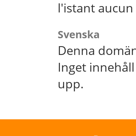
l'istant aucu
Svenska
Denna domän 
Inget innehål
upp.